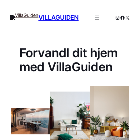
Spring
til
VILLAGUIDEN
Instagram
Facebo
X
indhold
Forvandl dit hjem
med VillaGuiden