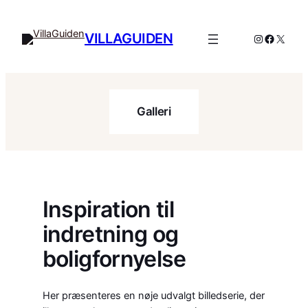
Spring
til
VILLAGUIDEN
Instagram
Facebo
X
indhold
Galleri
Inspiration til
indretning og
boligfornyelse
Her præsenteres en nøje udvalgt billedserie, der