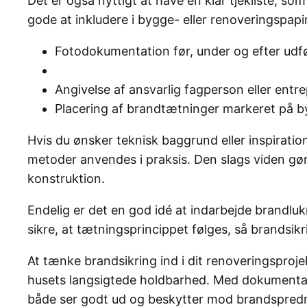
Det er også nyttigt at have en klar tjekliste, 
gode at inkludere i bygge- eller renoveringspapi
Fotodokumentation før, under og efter udf
Angivelse af ansvarlig fagperson eller ent
Placering af brandtætninger markeret på by
Hvis du ønsker teknisk baggrund eller inspiratio
metoder anvendes i praksis. Den slags viden gør d
konstruktion.
Endelig er det en god idé at indarbejde brandlu
sikre, at tætningsprincippet følges, så brandsi
At tænke brandsikring ind i dit renoveringsprojek
husets langsigtede holdbarhed. Med dokumentat
både ser godt ud og beskytter mod brandspred