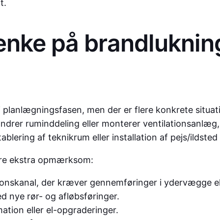
t.
nke på brandlukning 
 planlægningsfasen, men der er flere konkrete situatio
er, ændrer ruminddeling eller monterer ventilationsanl
blering af teknikrum eller installation af pejs/ildste
være ekstra opmærksom:
ionskanal, der kræver gennemføringer i ydervægge ell
 nye rør- og afløbsføringer.
tion eller el-opgraderinger.