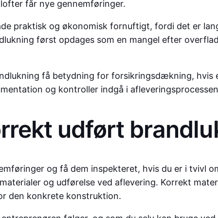
 lofter får nye gennemføringer.
de praktisk og økonomisk fornuftigt, fordi det er lan
dlukning først opdages som en mangel efter overflader
dlukning få betydning for forsikringsdækning, hvis en
mentation og kontroller indgå i afleveringsprocesse
rekt udført brandlukn
mføringer og få dem inspekteret, hvis du er i tvivl om
aterialer og udførelse ved aflevering. Korrekt mater
for den konkrete konstruktion.