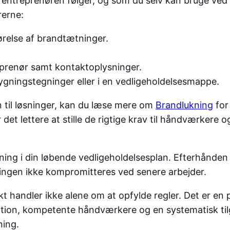
som entreprenøren følger, og som du selv kan bruge v
rerne:
ørelse af brandtætninger.
reprenør samt kontaktoplysninger.
gningstegninger eller i en vedligeholdelsesmappe.
n til løsninger, kan du læse mere om
Brandlukning
for
et lettere at stille de rigtige krav til håndværkere og
kning i din løbende vedligeholdelsesplan. Efterhånden
kringen ikke kompromitteres ved senere arbejder.
t handler ikke alene om at opfylde regler. Det er en p
ion, kompetente håndværkere og en systematisk tilg
ning.